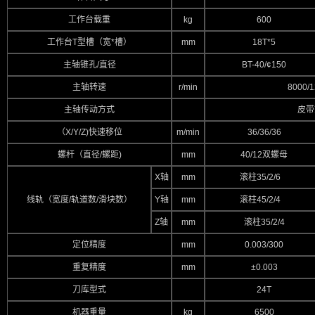
工作台载重
kg
600
工作台T型槽（宽*槽）
mm
18T*5
主轴锥孔/直径
BT-40/¢150
主轴转速
r/min
8000/1
主轴传动方式
皮带
（X/Y/Z)快速移位
m/min
36/36/36
螺杆（直径/螺距)
mm
40/12双螺母
X轴
mm
滚柱35/2/6
线轨（宽度/轨道数/滑块数）
Y轴
mm
滚柱45/2/4
Z轴
mm
滚柱35/2/4
定位精度
mm
0.003/300
重复精度
mm
±0.003
刀库型式
24T
机器重量
kg
6500