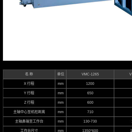
名 称
单位
VMC-1265
V
X 行程
mm
1200
Y 行程
mm
650
Z 行程
mm
600
主轴中心至机柱距离
mm
710
主轴鼻端至工作台
mm
130-730
工作台尺寸
mm
1350*600