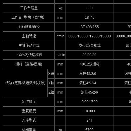
工作台载重
kg
800
工作台T型槽（宽*槽）
mm
18T*5
主轴锥孔/直径
BT-40/¢155
B
主轴转速
r/min
8000/10000 /12000/15000
8000/100
主轴传动方式
皮带式/直接式
皮
（X/Y/Z)快速移位
m/min
30/30/30
螺杆（直径/螺距)
mm
40/12双螺母
4
X轴
mm
滚柱45/2/6
滚柱
线轨 (宽度/轨道数/滑块数)
Y轴
mm
滚柱45/2/4
滚柱
Z轴
mm
滚柱45/2/6
滚
定位精度
mm
0.004/300
0
重复精度
mm
±0.003
刀库型式
24T
机器重量
kg
6700