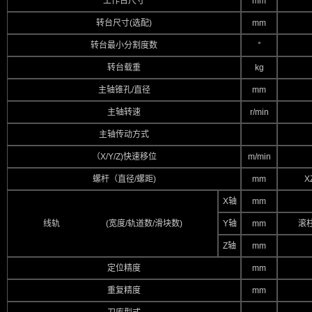
工作台尺寸
mm
转台尺寸(选配)
mm
转台最小分割度数
°
转台载重
kg
主轴锥孔/直径
mm
主轴转速
r/min
主轴传动方式
（X/Y/Z)快速移位
m/min
螺杆（直径/螺距)
mm
X
X轴
mm
线轨 (宽度/轨道数/滑块数)
Y轴
mm
滚柱
Z轴
mm
定位精度
mm
重复精度
mm