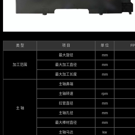
类 型
项 目
单 位
F
最大旋径
mm
加工范围
最大加工直径
mm
最大加工长度
mm
主轴鼻端
主轴转速
rpm
拉管直径
mm
主 轴
主轴孔径
mm
最大棒材直径
mm
主轴马达
kw