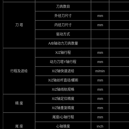
刀具数目
外径刀尺寸
mm
刀 塔
内径刀尺寸
mm
驱动方式
A/B轴动力刀具数量
X/Z轴行程
mm
动力刀塔Y轴行程
mm
行程及进给
X/Z轴快速进给
m/min
X/Z轴丝杆直径/螺距
mm
X/Z轴线轨规格
mm
X/Z轴定位精度
mm
精 度
X/Z轴重复精度
mm
尾座/心轴行程
mm
尾 座
心轴锥度
inch